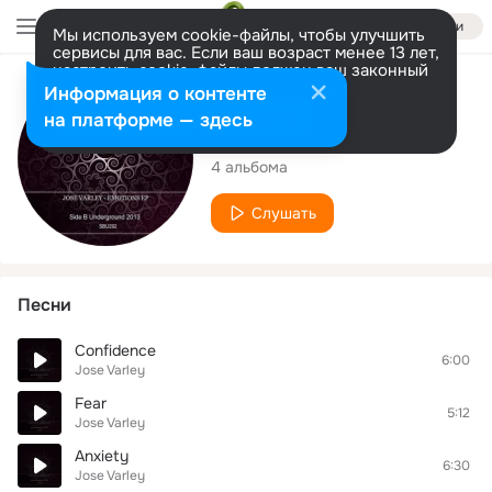
Войти
Мы используем cookie-файлы, чтобы улучшить
сервисы для вас. Если ваш возраст менее 13 лет,
настроить cookie-файлы должен ваш законный
представитель.
Больше информации
Исполнитель
Информация о контенте
Разрешить все
Настроить
на платформе — здесь
Jose Varley
4 альбома
Слушать
Песни
Confidence
6:00
Jose Varley
Fear
5:12
Jose Varley
Anxiety
6:30
Jose Varley