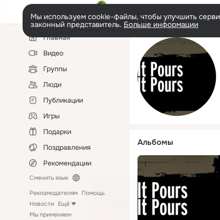
Мы используем cookie-файлы, чтобы улучшить сервис
законный представитель.
Больше информации
Левая
Главная
колонка
Видео
Группы
Люди
Публикации
Игры
Подарки
Альбомы
Поздравления
Рекомендации
Сменить язык
Рекламодателям
Помощь
Новости
Ещё
Мы применяем