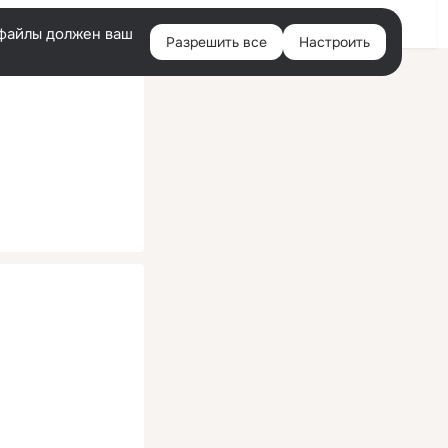
Помощь
Войти
й
e-файлы должен ваш
Разрешить все
Настроить
Правая
колонка