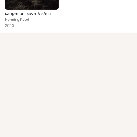
sanger om savn & sånn
Henning Ruud
2020