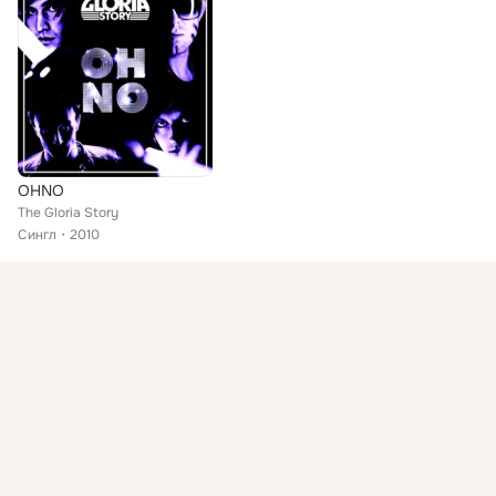
OHNO
The Gloria Story
Сингл
2010