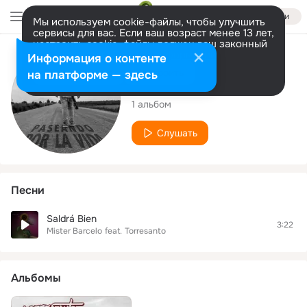
Войти
Мы используем cookie-файлы, чтобы улучшить
сервисы для вас. Если ваш возраст менее 13 лет,
настроить cookie-файлы должен ваш законный
представитель.
Больше информации
Исполнитель
Информация о контенте
Разрешить все
Настроить
на платформе — здесь
Torresanto
1 альбом
Слушать
Песни
Saldrá Bien
3:22
Mister Barcelo
feat.
Torresanto
Альбомы