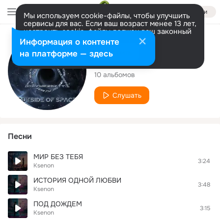
Войти
Мы используем cookie-файлы, чтобы улучшить
сервисы для вас. Если ваш возраст менее 13 лет,
настроить cookie-файлы должен ваш законный
представитель.
Больше информации
Исполнитель
Информация о контенте
Разрешить все
Настроить
на платформе — здесь
Ksenon
10 альбомов
Слушать
Песни
МИР БЕЗ ТЕБЯ
3:24
Ksenon
ИСТОРИЯ ОДНОЙ ЛЮБВИ
3:48
Ksenon
ПОД ДОЖДЕМ
3:15
Ksenon