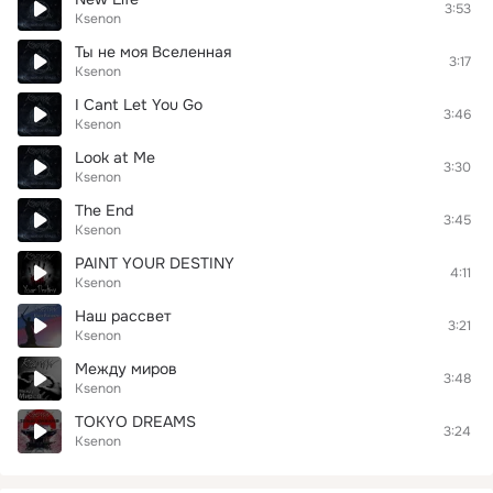
3:53
Ksenon
Ты не моя Вселенная
3:17
Ksenon
I Cant Let You Go
3:46
Ksenon
Look at Me
3:30
Ksenon
The End
3:45
Ksenon
PAINT YOUR DESTINY
4:11
Ksenon
Наш рассвет
3:21
Ksenon
Между миров
3:48
Ksenon
TOKYO DREAMS
3:24
Ksenon