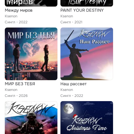
Между миров
PAINT YOUR DESTINY
Ksenon
Ksenon
Сингл
2022
Сингл
2021
МИР БЕЗ ТЕБЯ
Наш рассвет
Ksenon
Ksenon
Сингл
2026
Сингл
2022