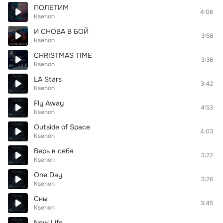
ПОЛЕТИМ
4:06
Ksenon
И СНОВА В БОЙ
3:58
Ksenon
CHRISTMAS TIME
3:36
Ksenon
LA Stars
3:42
Ksenon
Fly Away
4:53
Ksenon
Outside of Space
4:03
Ksenon
Верь в себя
3:22
Ksenon
One Day
3:26
Ksenon
Сны
3:45
Ksenon
New Life