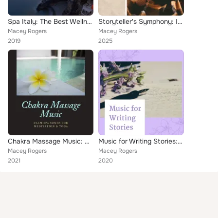
Spa Italy: The Best Wellness & Spa Music of Italy Natural Hot Springs
Storyteller's Symphony: Inspiring Music for Novel Writing & Creative Flow
Macey Rogers
Macey Rogers
2019
2025
Chakra Massage Music: Calm Spa Songs for Meditation & Yoga
Music for Writing Stories: The Best Music for Writing Fantasy Novels, Science Fiction
Macey Rogers
Macey Rogers
2021
2020