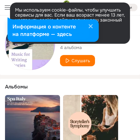
Войти
Мы используем cookie-файлы, чтобы улучшить
сервисы для вас. Если ваш возраст менее 13 лет,
настроить cookie-файлы должен ваш законный
представитель.
Больше информации
Исполнитель
Информация о контенте
Разрешить все
Настроить
на платформе — здесь
Macey Rogers
4 альбома
Слушать
Альбомы