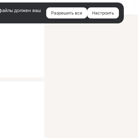
Помощь
Войти
й
e-файлы должен ваш
Разрешить все
Настроить
Правая
колонка