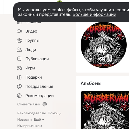
Мы используем cookie-файлы, чтобы улучшить сервис
законный представитель.
Больше информации
Левая
Главная
колонка
Видео
Группы
Люди
Публикации
Игры
Подарки
Альбомы
Поздравления
Рекомендации
Сменить язык
Рекламодателям
Помощь
Новости
Ещё
Мы применяем