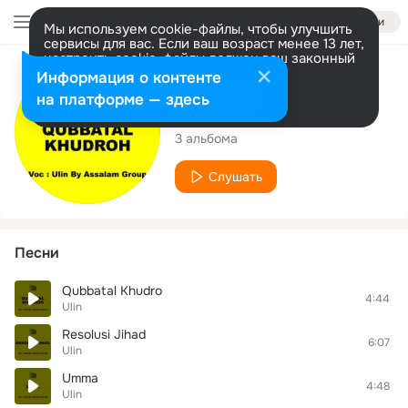
Войти
Мы используем cookie-файлы, чтобы улучшить
сервисы для вас. Если ваш возраст менее 13 лет,
настроить cookie-файлы должен ваш законный
представитель.
Больше информации
Исполнитель
Информация о контенте
Разрешить все
Настроить
на платформе — здесь
Ulin
3 альбома
Слушать
Песни
Qubbatal Khudro
4:44
Ulin
Resolusi Jihad
6:07
Ulin
Umma
4:48
Ulin