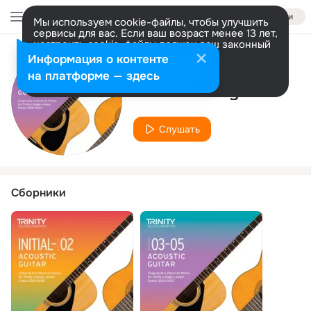
Войти
Мы используем cookie-файлы, чтобы улучшить
сервисы для вас. Если ваш возраст менее 13 лет,
настроить cookie-файлы должен ваш законный
представитель.
Больше информации
Информация о контенте
Исполнитель
Разрешить все
Настроить
на платформе — здесь
Simon Hurley
Слушать
Сборники