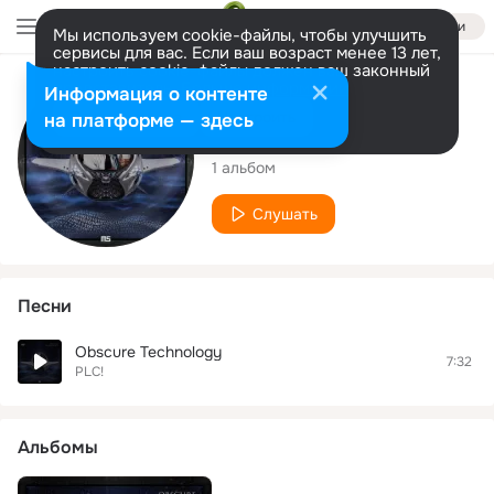
Войти
Мы используем cookie-файлы, чтобы улучшить
сервисы для вас. Если ваш возраст менее 13 лет,
настроить cookie-файлы должен ваш законный
представитель.
Больше информации
Исполнитель
Информация о контенте
Разрешить все
Настроить
на платформе — здесь
PLC!
1 альбом
Слушать
Песни
Obscure Technology
7:32
PLC!
Альбомы