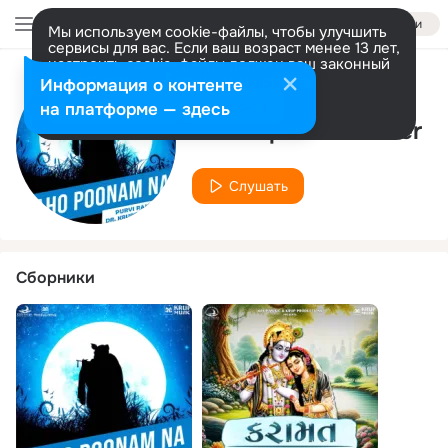
Войти
Мы используем cookie-файлы, чтобы улучшить
сервисы для вас. Если ваш возраст менее 13 лет,
настроить cookie-файлы должен ваш законный
представитель.
Больше информации
Информация о контенте
Исполнитель
Разрешить все
Настроить
на платформе — здесь
Dr. Krupesh Thacker
Слушать
Сборники