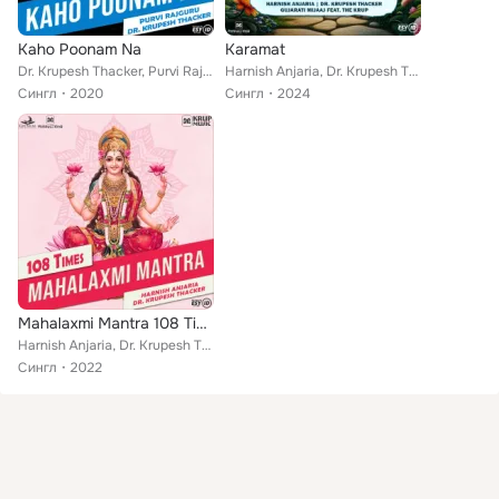
Kaho Poonam Na
Karamat
Dr. Krupesh Thacker, Purvi Rajguru
Harnish Anjaria, Dr. Krupesh Thacker, Gujarati Mijaaj feat. The Krup
Сингл
2020
Сингл
2024
Mahalaxmi Mantra 108 Times
Harnish Anjaria, Dr. Krupesh Thacker
Сингл
2022