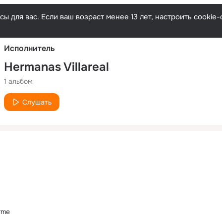
Русски
ы для вас. Если ваш возраст менее 13 лет, настроить cooki
Исполнитель
Hermanas Villareal
1 альбом
Слушать
rme