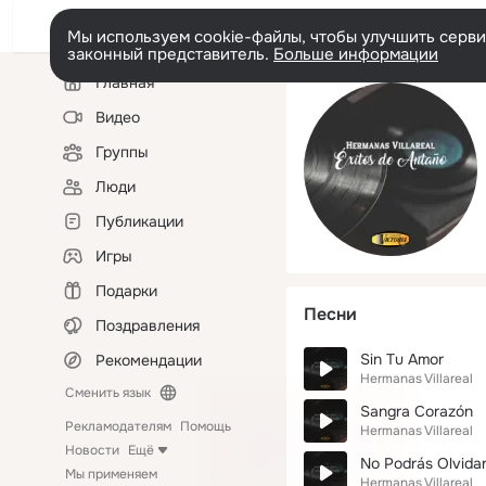
Мы используем cookie-файлы, чтобы улучшить сервис
законный представитель.
Больше информации
Левая
Главная
колонка
Видео
Группы
Люди
Публикации
Игры
Подарки
Песни
Поздравления
Sin Tu Amor
Рекомендации
Hermanas Villareal
Сменить язык
Sangra Corazón
Рекламодателям
Помощь
Hermanas Villareal
Новости
Ещё
No Podrás Olvida
Мы применяем
Hermanas Villareal