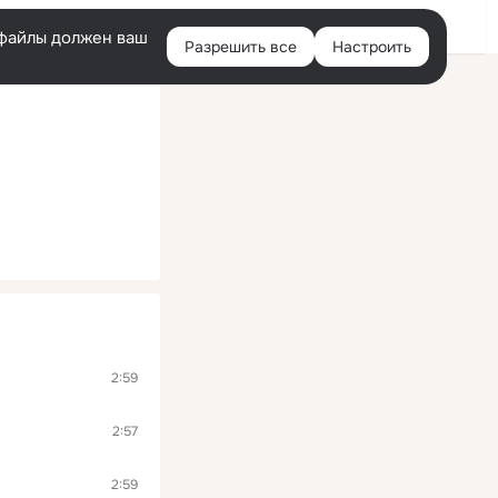
Помощь
Войти
й
e-файлы должен ваш
Разрешить все
Настроить
Правая
колонка
2:59
2:57
2:59