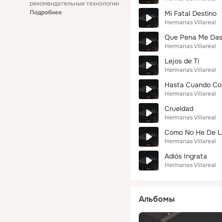
рекомендательные технологии
Подробнее
Mi Fatal Destino
Hermanas Villareal
Que Pena Me Da
Hermanas Villareal
Lejos de Ti
Hermanas Villareal
Hasta Cuando Co
Hermanas Villareal
Crueldad
Hermanas Villareal
Como No He De Ll
Hermanas Villareal
Adiós Ingrata
Hermanas Villareal
Альбомы