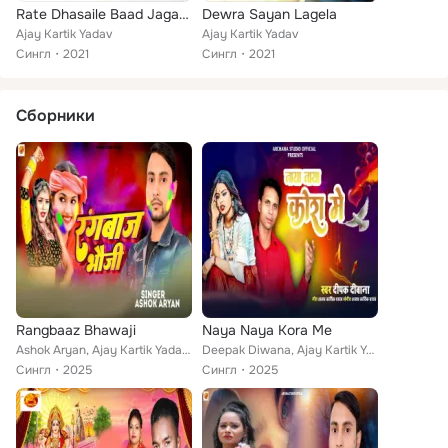
Rate Dhasaile Baad Jagahe Pa Dant Ho
Dewra Sayan Lagela
Ajay Kartik Yadav
Ajay Kartik Yadav
Сингл
2021
Сингл
2021
Сборники
Rangbaaz Bhawaji
Naya Naya Kora Me
Ashok Aryan, Ajay Kartik Yadav, Pawan Raja
Deepak Diwana, Ajay Kartik Yadav
Сингл
2025
Сингл
2025