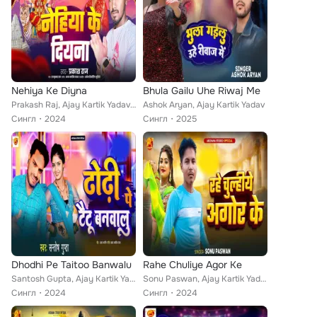
Nehiya Ke Diyna
Bhula Gailu Uhe Riwaj Me
Prakash Raj, Ajay Kartik Yadav, Rajkumar Raj
Ashok Aryan, Ajay Kartik Yadav
Сингл
2024
Сингл
2025
Dhodhi Pe Taitoo Banwalu
Rahe Chuliye Agor Ke
Santosh Gupta, Ajay Kartik Yadav, Ajay Kartik
Sonu Paswan, Ajay Kartik Yadav, Aditya Sunil Singh
Сингл
2024
Сингл
2024