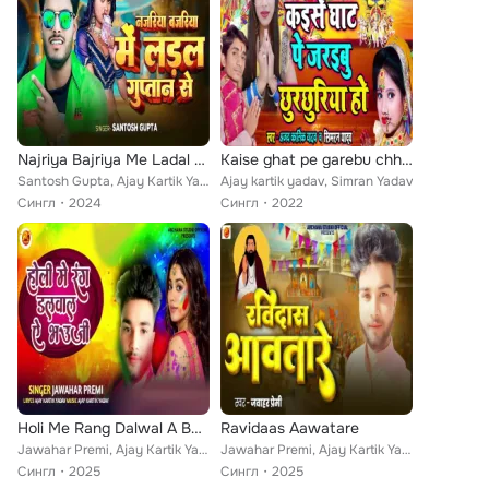
Najriya Bajriya Me Ladal Guptan Se
Kaise ghat pe garebu chhurchhuriya ho
Santosh Gupta, Ajay Kartik Yadav
Ajay kartik yadav, Simran Yadav
Сингл
2024
Сингл
2022
Holi Me Rang Dalwal A Bhawaji
Ravidaas Aawatare
Jawahar Premi, Ajay Kartik Yadav
Jawahar Premi, Ajay Kartik Yadav
Сингл
2025
Сингл
2025