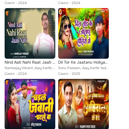
Сингл
2024
Сингл
2024
Nind Aati Nahi Raat Jaati Nahi
Dil Tor Ke Jaatanu Holiya Me
Nameajay Vikrant, Ajay Kartik Yadav, Saki
Sonu Paswan, Ajay Kartik Yadav, Surila
Сингл
2024
Сингл
2025