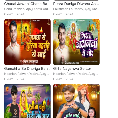
Chadal Jawani Chatle Ba
Puara Duniya Diwana Ahiran Ke Have
Sonu Paswan, Ajay Kartik Yadav, Surila
Lakshman Lal Yadav, Ajay Kartik Yadav
Сингл
2024
Сингл
2024
Gamchha Se Dhuriya Baharti Ye Mai
Girta Nayanwa Se Lor
Niranjan Palwan Yadav, Ajay Kartik Yadav
Niranjan Palwan Yadav, Ajay Kartik Yadav
Сингл
2024
Сингл
2024