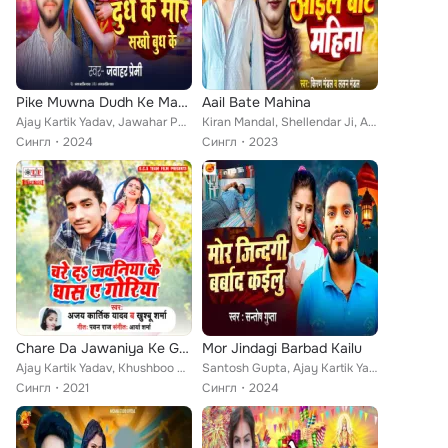
Pike Muwna Dudh Ke Mare Sakhi Budh Ke
Aail Bate Mahina
Ajay Kartik Yadav, Jawahar Permi
Kiran Mandal, Shellendar Ji, Ajay Kartik Yadav
Сингл
2024
Сингл
2023
Chare Da Jawaniya Ke Ghas Ae Goriya
Mor Jindagi Barbad Kailu
Ajay Kartik Yadav, Khushboo Sharma
Santosh Gupta, Ajay Kartik Yadav
Сингл
2021
Сингл
2024