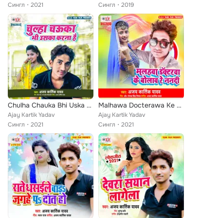
Сингл
2021
Сингл
2019
Chulha Chauka Bhi Uska Karna Hain
Malhawa Docterawa Ke Bolaw Re Nandi
Ajay Kartik Yadav
Ajay Kartik Yadav
Сингл
2021
Сингл
2021