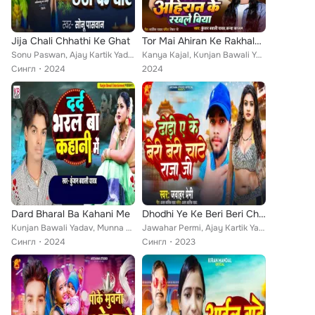
Jija Chali Chhathi Ke Ghat
Tor Mai Ahiran Ke Rakhale biya
Sonu Paswan, Ajay Kartik Yadav, Sarvesh Lal Yadav
Kanya Kajal, Kunjan Bawali Yadav, NIshar JI, Ajay Kartik Yadav
Сингл
2024
2024
Dard Bharal Ba Kahani Me
Dhodhi Ye Ke Beri Beri Chate Raja Ji
Kunjan Bawali Yadav, Munna Bihari, Ajay Kartik Yadav
Jawahar Permi, Ajay Kartik Yadav
Сингл
2024
Сингл
2023