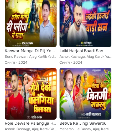
Kanwar Manga Di Plij Ye Raja
Laiki Harjaai Baadi San
Sonu Paswan, Ajay Kartik Yadav, Aditya Sunil Singh
Ashok Kashayp, Ajay Kartik Yadav, Pawan Raj
Сингл
2024
Сингл
2024
Roje Deware Palangiya Hilawta
Betwa Ke Jingi Sawarbu
Ashok Kashayp, Ajay Kartik Yadav, Pawan Raj
Maharshi Lal Yadav, Ajay Kartik Yadav, Amarjeet Yadav