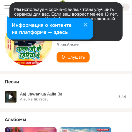
Войти
Мы используем cookie-файлы, чтобы улучшить
сервисы для вас. Если ваш возраст менее 13 лет,
настроить cookie-файлы должен ваш законный
представитель.
Больше информации
Исполнитель
Информация о контенте
Разрешить все
Настроить
на платформе — здесь
Ajay Kartik Yadav
8 альбомов
Слушать
Песни
Aaj Jawaniya Ayile Ba
3:44
Ajay Kartik Yadav
Альбомы