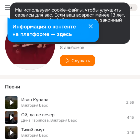
Войти
Мы используем cookie-файлы, чтобы улучшить
сервисы для вас. Если ваш возраст менее 13 лет,
настроить cookie-файлы должен ваш законный
представитель.
Больше информации
Исполнитель
Информация о контенте
Разрешить все
Настроить
на платформе — здесь
Виктория Барс
8 альбомов
Слушать
Песни
Иван Купала
2:56
Виктория Барс
Ой, да не вечер
4:15
Дина Гарипова
Виктория Барс
Тихий омут
3:18
Виктория Барс