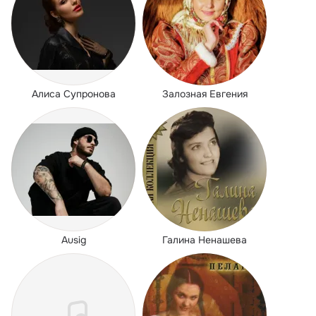
Алиса Супронова
Залозная Евгения
Ausig
Галина Ненашева