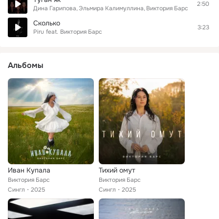
2:50
Дина Гарипова
Эльмира Калимуллина
Виктория Барс
Сколько
3:23
Piru
feat.
Виктория Барс
Альбомы
Иван Купала
Тихий омут
Виктория Барс
Виктория Барс
Сингл
2025
Сингл
2025