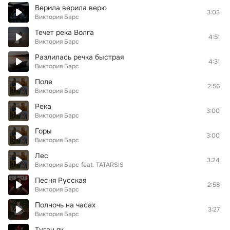
Верила верила верю
3:03
Виктория Барс
Течет река Волга
4:51
Виктория Барс
Разлилась речка быстрая
4:31
Виктория Барс
Поле
2:56
Виктория Барс
Река
3:00
Виктория Барс
Горы
3:00
Виктория Барс
Лес
3:24
Виктория Барс
feat.
TATARSIS
Песня Русская
2:58
Виктория Барс
Полночь на часах
3:27
Виктория Барс
Туган як