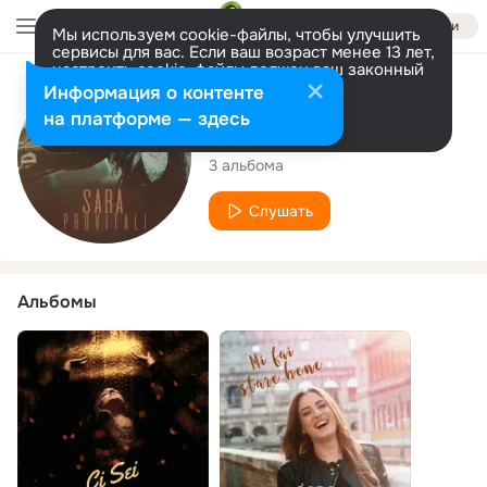
Войти
Мы используем cookie-файлы, чтобы улучшить
сервисы для вас. Если ваш возраст менее 13 лет,
настроить cookie-файлы должен ваш законный
представитель.
Больше информации
Исполнитель
Информация о контенте
Разрешить все
Настроить
на платформе — здесь
Sara Provitali
3 альбома
Слушать
Альбомы