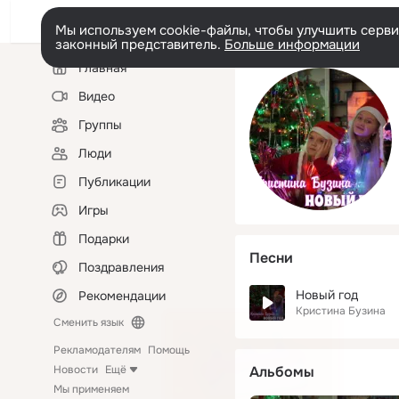
Мы используем cookie-файлы, чтобы улучшить сервис
законный представитель.
Больше информации
Левая
Главная
колонка
Видео
Группы
Люди
Публикации
Игры
Подарки
Песни
Поздравления
Новый год
Рекомендации
Кристина Бузина
Сменить язык
Рекламодателям
Помощь
Новости
Ещё
Альбомы
Мы применяем