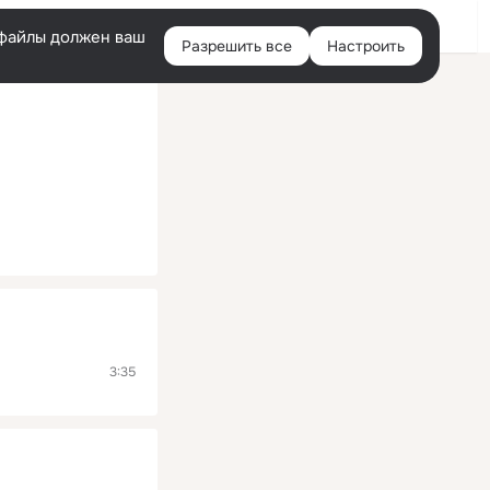
Помощь
Войти
й
e-файлы должен ваш
Разрешить все
Настроить
Правая
колонка
3:35