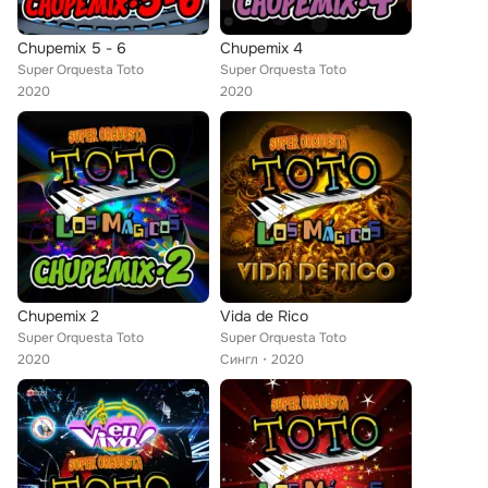
Chupemix 5 - 6
Chupemix 4
Super Orquesta Toto
Super Orquesta Toto
2020
2020
Chupemix 2
Vida de Rico
Super Orquesta Toto
Super Orquesta Toto
2020
Сингл
2020