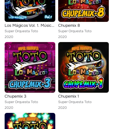
Los Mágicos Vol. 1. Música de Guatemala para los Latinos (En Vivo)
Chupemix 8
Super Orquesta Toto
Super Orquesta Toto
2020
2020
Chupemix 3
Chupemix 1
Super Orquesta Toto
Super Orquesta Toto
2020
2020