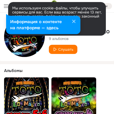
Войти
Мы используем cookie-файлы, чтобы улучшить
сервисы для вас. Если ваш возраст менее 13 лет,
настроить cookie-файлы должен ваш законный
представитель.
Больше информации
Исполнитель
Информация о контенте
Разрешить все
Настроить
на платформе — здесь
Super Orquesta Toto
9 альбомов
Слушать
Альбомы