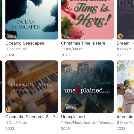
Oceanic Seascapes
Christmas Time Is Here
Dream 
11 One/Music
11 One/Music
11 One/Mu
2024
2023
2023
Cinematic Piano vol. 2 - Positive, Uplifting, Happy
Unexplained
Acoustic
11 One/Music
11 One/Music feat. Jeff Woodall, Jonathan Atkinson
11 One/Mu
2023
2025
2023