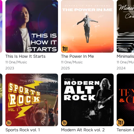
This Is How It Starts
The Power In Me
Minimali
11 One/Music
11 One/Music
11 One/Mu
2023
2025
2024
Sports Rock vol. 1
Modern Alt Rock vol. 2
Tension 