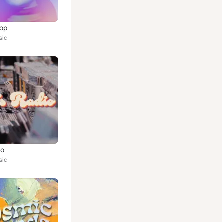
Pop
sic
io
sic