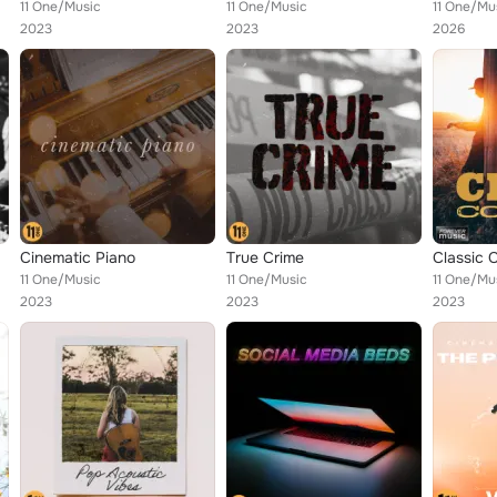
11 One/Music
11 One/Music
11 One/Mu
2023
2023
2026
Cinematic Piano
True Crime
Classic 
11 One/Music
11 One/Music
11 One/Mu
2023
2023
2023