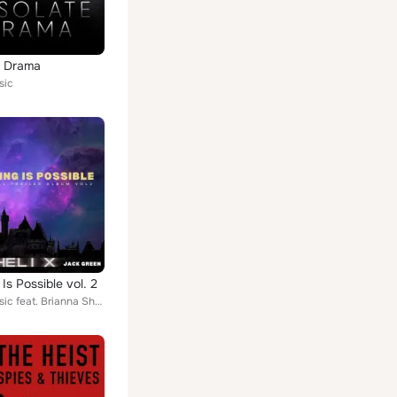
e Drama
sic
Is Possible vol. 2
11 One/Music feat. Brianna Shelko