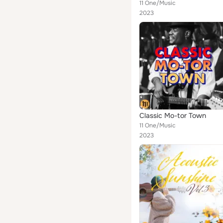
11 One/Music
2023
Classic Mo-tor Town
11 One/Music
2023