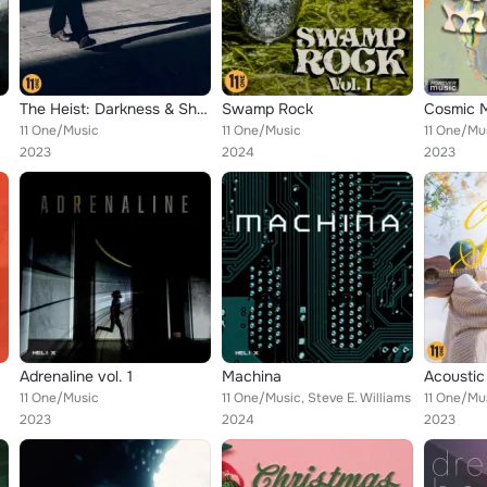
The Heist: Darkness & Shadows
Swamp Rock
Cosmic 
11 One/Music
11 One/Music
11 One/Mu
2023
2024
2023
Adrenaline vol. 1
Machina
Acoustic
11 One/Music
11 One/Music, Steve E. Williams
11 One/Mu
2023
2024
2023