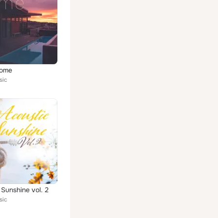
Home
sic
 Sunshine vol. 2
sic