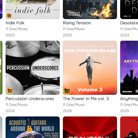
Indie Folk
Rising Tension
Desolat
11 One/Music
11 One/Music
11 One/Mu
2023
2025
2023
Percussion Underscores
The Power In Me vol. 3
Anything 
11 One/Music
11 One/Music
2024
2026
2025