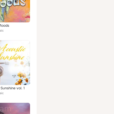
Moods
sic
 Sunshine vol. 1
sic