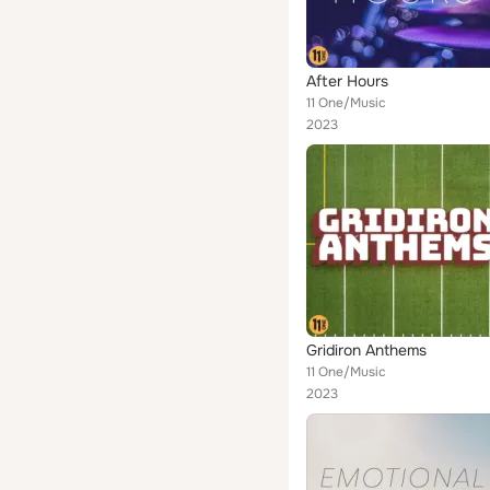
After Hours
11 One/Music
2023
Gridiron Anthems
11 One/Music
2023