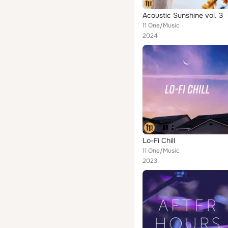
Acoustic Sunshine vol. 3
11 One/Music
2024
Lo-Fi Chill
11 One/Music
2023