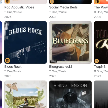
Pop Acoustic Vibes
Social Media Beds
The Powe
11 One/Music
11 One/Music
11 One/Mu
2024
2023
2026
Blues Rock
Bluegrass vol.1
TrapNB
11 One/Music
11 One/Music
11 One/Mu
2023
2023
2023