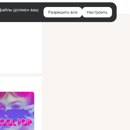
Помощь
Войти
й
e-файлы должен ваш
Разрешить все
Настроить
Правая
колонка