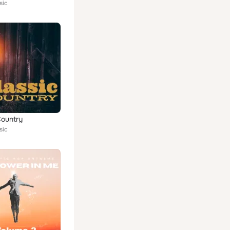
sic
Country
sic