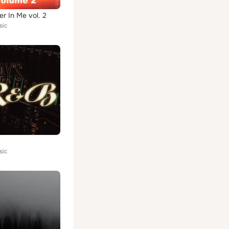
r In Me vol. 2
sic
sic