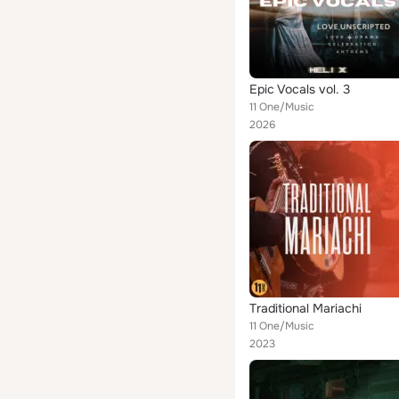
Epic Vocals vol. 3
11 One/Music
2026
Traditional Mariachi
11 One/Music
2023