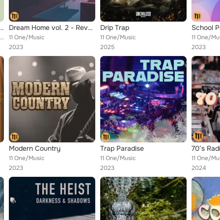
bes Only feat. We Are The Stars
Dream Home vol. 2 - Reveal
Drip Trap
School 
11 One/Music feat. We Are The Stars, Cydnee with a C
11 One/Music
11 One/Music
11 One/Mu
2023
2025
2023
Modern Country
Trap Paradise
70’s Rad
11 One/Music
11 One/Music
11 One/Mu
2023
2023
2024