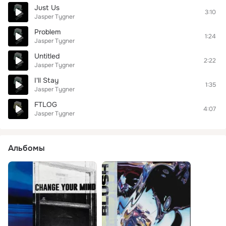
Just Us
3:10
Jasper Tygner
Problem
1:24
Jasper Tygner
Untitled
2:22
Jasper Tygner
I'll Stay
1:35
Jasper Tygner
FTLOG
4:07
Jasper Tygner
Альбомы