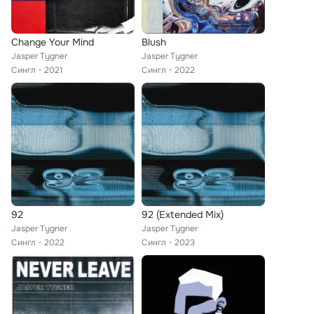
Change Your Mind
Blush
Jasper Tygner
Jasper Tygner
Сингл
2021
Сингл
2022
92
92 (Extended Mix)
Jasper Tygner
Jasper Tygner
Сингл
2022
Сингл
2023