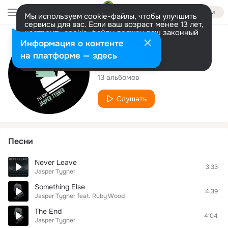
Войти
Мы используем cookie-файлы, чтобы улучшить
сервисы для вас. Если ваш возраст менее 13 лет,
настроить cookie-файлы должен ваш законный
представитель.
Больше информации
Исполнитель
Информация о контенте
Разрешить все
Настроить
на платформе — здесь
Jasper Tygner
13 альбомов
Слушать
Песни
Never Leave
3:33
Jasper Tygner
Something Else
4:39
Jasper Tygner
feat.
Ruby Wood
The End
4:04
Jasper Tygner