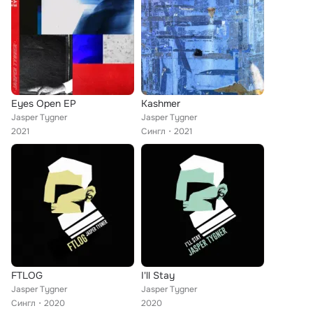
Eyes Open EP
Kashmer
Jasper Tygner
Jasper Tygner
2021
Сингл
2021
FTLOG
I'll Stay
Jasper Tygner
Jasper Tygner
Сингл
2020
2020