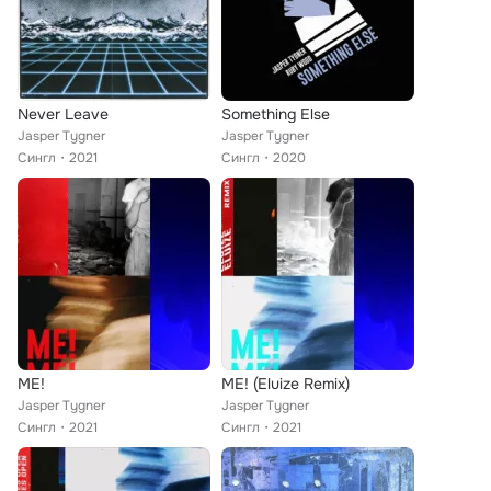
Never Leave
Something Else
Jasper Tygner
Jasper Tygner
Сингл
2021
Сингл
2020
ME!
ME! (Eluize Remix)
Jasper Tygner
Jasper Tygner
Сингл
2021
Сингл
2021