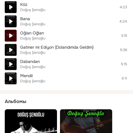
Köz
4:23
Doğuş Şenoğlu
Bana
4:24
Doğuş Şenoğlu
Oğlan Oğlan
3:15
Doğuş Şenoğlu
Gatmer mi Ediyon (Dolandımda Geldim)
5:36
Doğuş Şenoğlu
Dabandan
5:15
Doğuş Şenoğlu
Mendil
4:11
Doğuş Şenoğlu
Альбомы