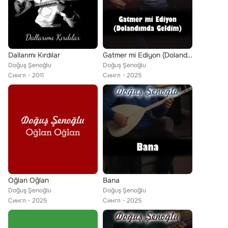
Dallarımı Kırdılar
Gatmer mi Ediyon (Dolandımda Geldim)
Doğuş Şenoğlu
Doğuş Şenoğlu
Сингл
2011
Сингл
2025
Oğlan Oğlan
Bana
Doğuş Şenoğlu
Doğuş Şenoğlu
Сингл
2025
Сингл
2025