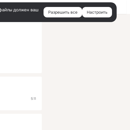
Помощь
Войти
й
e-файлы должен ваш
Разрешить все
Настроить
Правая
колонка
5:11