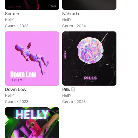
Serafin
Náhrada
HellY
HellY
Сингл
2023
Сингл
2024
Down Low
Pills
HellY
HellY
Сингл
2023
Сингл
2023