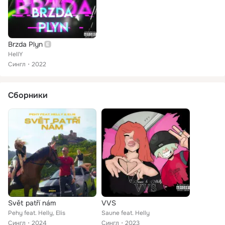
Brzda Plyn
HellY
Сингл
2022
Сборники
Svět patří nám
VVS
Pehy feat. Helly, Elis
Saune feat. Helly
Сингл
2024
Сингл
2023