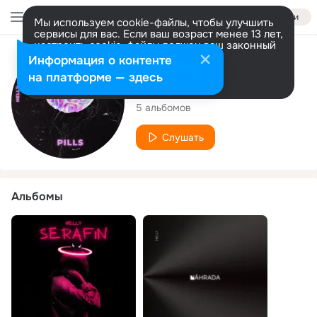
Войти
Мы используем cookie-файлы, чтобы улучшить
сервисы для вас. Если ваш возраст менее 13 лет,
настроить cookie-файлы должен ваш законный
представитель.
Больше информации
Исполнитель
Информация о контенте
Разрешить все
Настроить
на платформе — здесь
HellY
5 альбомов
Слушать
Альбомы