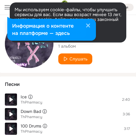
Войти
Мы используем cookie-файлы, чтобы улучшить
сервисы для вас. Если ваш возраст менее 13 лет,
настроить cookie-файлы должен ваш законный
представитель.
Больше информации
Исполнитель
Информация о контенте
Разрешить все
Настроить
на платформе — здесь
ThPharmacy
1 альбом
Слушать
Песни
Ice
2:40
ThPharmacy
Down Bad
3:36
ThPharmacy
100 Drums
3:17
ThPharmacy