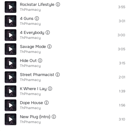
Rockstar Lifestyle
3:55
ThPharmacy
4 Guns
3:01
ThPharmacy
4 Everybody
3:00
ThPharmacy
Savage Mode
3:05
ThPharmacy
Hide Out
3:15
ThPharmacy
Street Pharmacist
2:01
ThPharmacy
K Where I Lay
1:39
ThPharmacy
Dope House
1:56
ThPharmacy
New Plug (Intro)
3:10
ThPharmacy