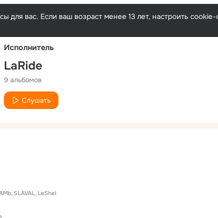
Русски
ы для вас. Если ваш возраст менее 13 лет, настроить cooki
Исполнитель
LaRide
9 альбомов
Слушать
AMb
SLAVAL
LeShel
e