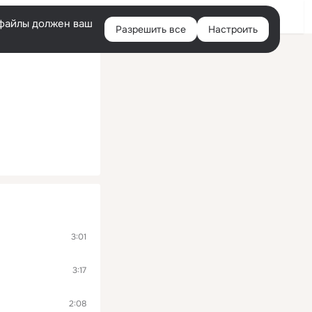
Помощь
Войти
й
e-файлы должен ваш
Разрешить все
Настроить
Правая
колонка
3:01
3:17
2:08