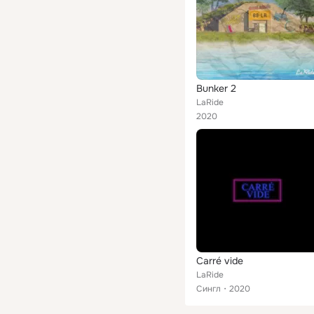
Bunker 2
LaRide
2020
Carré vide
LaRide
Сингл
2020