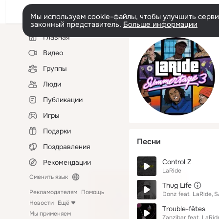
Мы используем cookie-файлы, чтобы улучшить сервис
законный представитель.
Больше информации
Левая
Главная
колонка
Видео
Группы
Люди
Публикации
Игры
Подарки
Песни
Поздравления
Control Z
Рекомендации
LaRide
Сменить язык
Thug Life
Рекламодателям
Помощь
Donz
feat.
LaRide
S
Новости
Ещё
Trouble-fêtes
Мы применяем
Zanzibar
feat.
LaRid