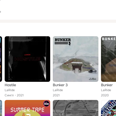
e
Hostile
Bunker 3
Bunker
LaRide
LaRide
LaRide
Сингл
2021
2021
2020