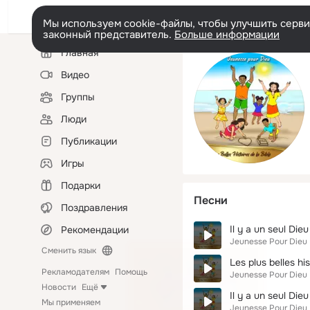
Мы используем cookie-файлы, чтобы улучшить сервис
законный представитель.
Больше информации
Левая
Главная
колонка
Видео
Группы
Люди
Публикации
Игры
Подарки
Песни
Поздравления
Il y a un seul Dieu
Рекомендации
Jeunesse Pour Dieu
Сменить язык
Les plus belles his
Рекламодателям
Помощь
Jeunesse Pour Dieu
Новости
Ещё
Il y a un seul Dieu
Мы применяем
Jeunesse Pour Dieu