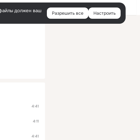
Помощь
Войти
й
e-файлы должен ваш
Разрешить все
Настроить
Правая
колонка
4:41
4:11
4:41