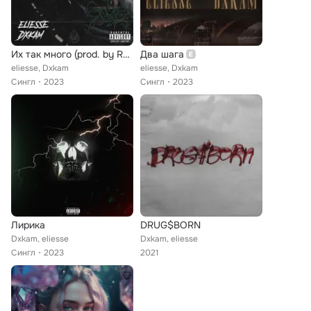
Их так много (prod. by Ruby Plaza)
Два шага
eliesse, Dxkam
eliesse, Dxkam
Сингл
2023
Сингл
2023
Лирика
DRUG$BORN
Dxkam, eliesse
Dxkam, eliesse
Сингл
2023
2021