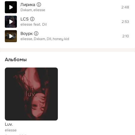
Лирика
2:48
Dxkam
eliesse
LCS
2:53
eliesse
feat.
DiI
Воурк
2:10
eliesse
Dxkam
DII
honey kid
Альбомы
Luv.
eliesse