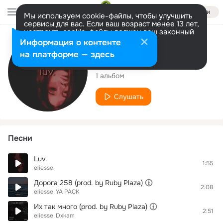
Войти
Мы используем cookie-файлы, чтобы улучшить
сервисы для вас. Если ваш возраст менее 13 лет,
настроить cookie-файлы должен ваш законный
представитель.
Больше информации
Исполнитель
Информация о контенте
Разрешить все
Настроить
на платформе — здесь
eliesse
1 альбом
Слушать
Песни
Luv.
1:55
eliesse
Дорога 258 (prod. by Ruby Plaza)
2:08
eliesse
YA PACK
Их так много (prod. by Ruby Plaza)
2:51
eliesse
Dxkam