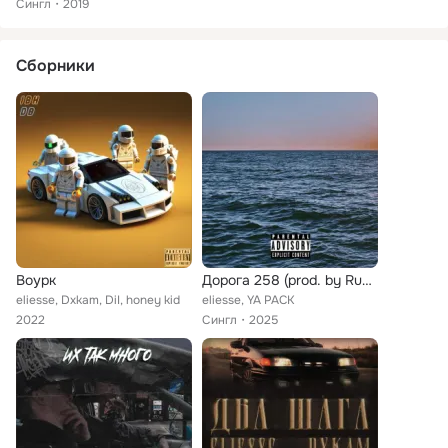
Сингл
2019
Сборники
Воурк
Дорога 258 (prod. by Ruby Plaza)
eliesse, Dxkam, DiI, honey kid
eliesse, YA PACK
2022
Сингл
2025