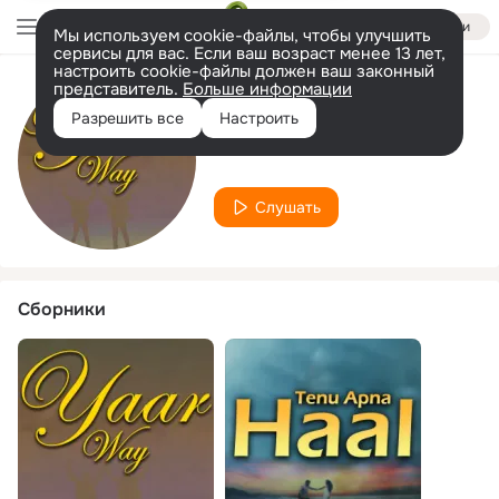
Войти
Мы используем cookie-файлы, чтобы улучшить
сервисы для вас. Если ваш возраст менее 13 лет,
настроить cookie-файлы должен ваш законный
представитель.
Больше информации
Исполнитель
Разрешить все
Настроить
Ehsaan Adil
Слушать
Сборники