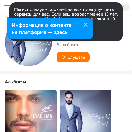
Войти
Мы используем cookie-файлы, чтобы улучшить
сервисы для вас. Если ваш возраст менее 13 лет,
настроить cookie-файлы должен ваш законный
представитель.
Больше информации
Исполнитель
Информация о контенте
Разрешить все
Настроить
на платформе — здесь
Eyad Jian
8 альбомов
Слушать
Альбомы