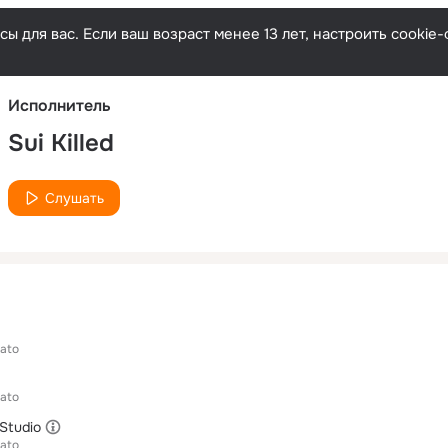
Русски
ы для вас. Если ваш возраст менее 13 лет, настроить cooki
Исполнитель
Sui Killed
Слушать
sato
sato
Studio
sato