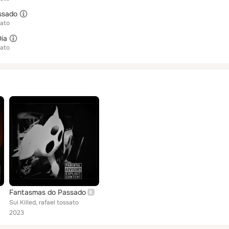
ssado
sato
ia
sato
Fantasmas do Passado
Sui Killed, rafael tossato
2023