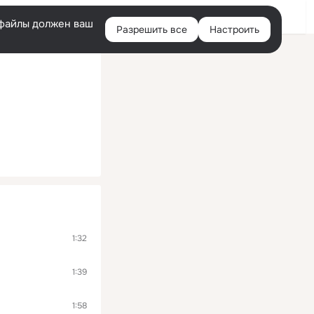
Помощь
Войти
й
e-файлы должен ваш
Разрешить все
Настроить
Правая
колонка
1:32
1:39
1:58