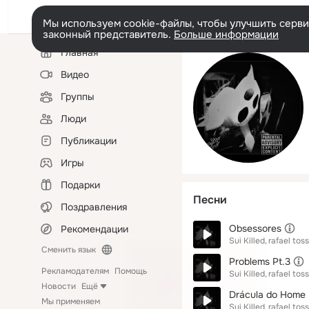
Мы используем cookie-файлы, чтобы улучшить сервис
законный представитель.
Больше информации
Левая
Главная
колонка
Видео
Группы
Люди
Публикации
Игры
Подарки
Песни
Поздравления
Obsessores
Рекомендации
Sui Killed
rafael tos
Сменить язык
Problems Pt.3
Рекламодателям
Помощь
Sui Killed
rafael tos
Новости
Ещё
Drácula do Home 
Мы применяем
Sui Killed
rafael tos