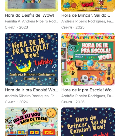
Hora do Desfralde! Wow!
Hora de Brincar, Sai do Celular! Wow!
Família A, Andréia Ribeiro Rodrigues
Andréia Ribeiro Rodrigues, Família A
Сингл
2023
Сингл
2025
Hora de Ir pra Escola! Wow ! Lullaby
Hora de Ir pra Escola! Wow!
Andréia Ribeiro Rodrigues, Família A
Andréia Ribeiro Rodrigues, Família A
Сингл
2026
Сингл
2026