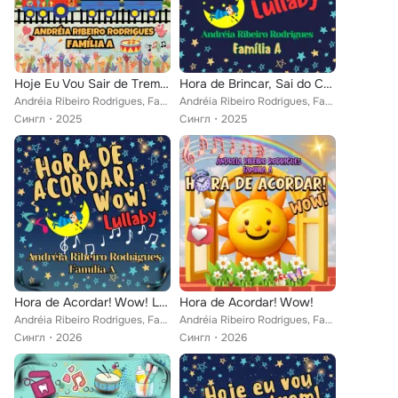
Hoje Eu Vou Sair de Trem! Wow!
Hora de Brincar, Sai do Celular! Wow! Lullaby
Andréia Ribeiro Rodrigues, Família A
Andréia Ribeiro Rodrigues, Família A
Сингл
2025
Сингл
2025
Hora de Acordar! Wow! Lullaby
Hora de Acordar! Wow!
Andréia Ribeiro Rodrigues, Família A
Andréia Ribeiro Rodrigues, Família A
Сингл
2026
Сингл
2026