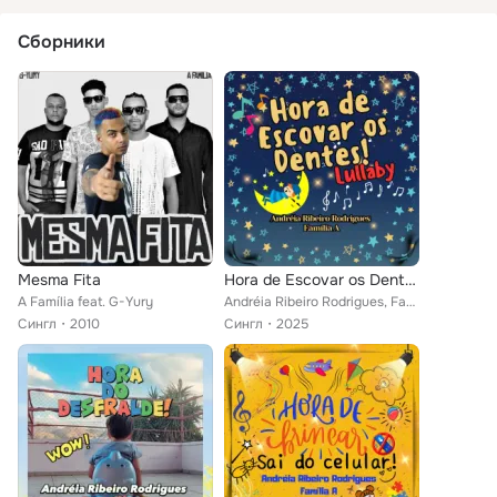
Сборники
Mesma Fita
Hora de Escovar os Dentes! Wow! Lullaby
A Família feat. G-Yury
Andréia Ribeiro Rodrigues, Família A
Сингл
2010
Сингл
2025