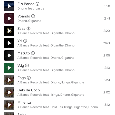
É o Bando
1:58
Dhono
feat.
Lastra
Voando
2:41
Dhono
Giganthe
Zaza
2:20
A Banca Records
feat.
Giganthe
Dhono
Ysl
2:40
A Banca Records
feat.
Giganthe
Dhono
Matuto
2:05
A Banca Records
feat.
Dhono
Giganthe
Vdg
2:13
A Banca Records
feat.
Giganthe
Dhono
Fogo
2:51
A Banca Records
feat.
Dhono
Ikinya
Giganthe
Gelo de Coco
2:02
A Banca Records
feat.
Ikinya
Dhono
Giganthe
Pimenta
3:12
A Banca Records
feat.
Cold Jas
Ikinya
Giganthe
Dhono
Salsa