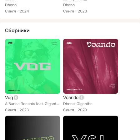
Dhono
Dhono
Сингл
2024
Сингл
2023
Сборники
Vdg
Voando
A Banca Records feat. Giganthe, Dhono
Dhono, Giganthe
Сингл
2023
Сингл
2023