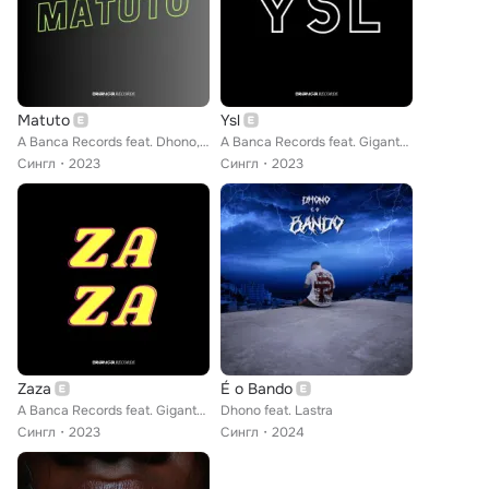
Matuto
Ysl
A Banca Records feat. Dhono, Giganthe
A Banca Records feat. Giganthe, Dhono
Сингл
2023
Сингл
2023
Zaza
É o Bando
A Banca Records feat. Giganthe, Dhono
Dhono feat. Lastra
Сингл
2023
Сингл
2024