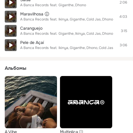
2:06
A Banca Records
feat.
Giganthe
Dhono
Maravilhosa
4:03
A Banca Records
feat.
Ikinya
Giganthe
Cold Jas
Dhono
Caranguejo
3:15
A Banca Records
feat.
Giganthe
Ikinya
Cold Jas
Dhono
Pele de Açaí
3:06
A Banca Records
feat.
Ikinya
Giganthe
Dhono
Cold Jas
Альбомы
A Vibe
Multiplica