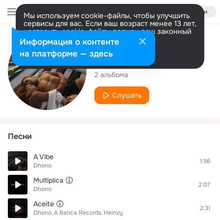
Войти
Мы используем cookie-файлы, чтобы улучшить
сервисы для вас. Если ваш возраст менее 13 лет,
настроить cookie-файлы должен ваш законный
представитель.
Больше информации
Исполнитель
Информация о контенте
Разрешить все
Настроить
на платформе — здесь
Dhono
2 альбома
Слушать
Песни
A Vibe
1:56
Dhono
Multiplica
2:07
Dhono
Aceite
2:31
Dhono
A Banca Records
Heinzy