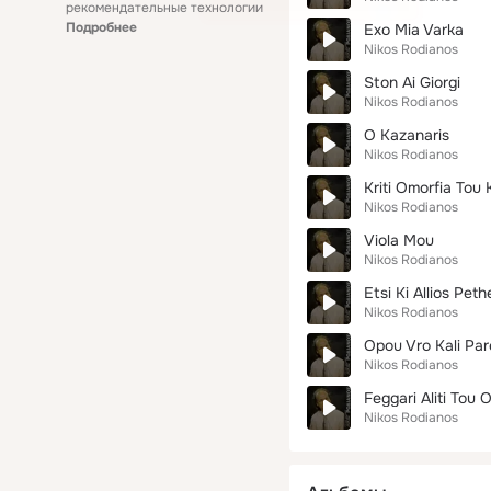
рекомендательные технологии
Подробнее
Exo Mia Varka
Nikos Rodianos
Ston Ai Giorgi
Nikos Rodianos
O Kazanaris
Nikos Rodianos
Kriti Omorfia Tou
Nikos Rodianos
Viola Mou
Nikos Rodianos
Etsi Ki Allios Pet
Nikos Rodianos
Opou Vro Kali Pa
Nikos Rodianos
Feggari Aliti Tou
Nikos Rodianos