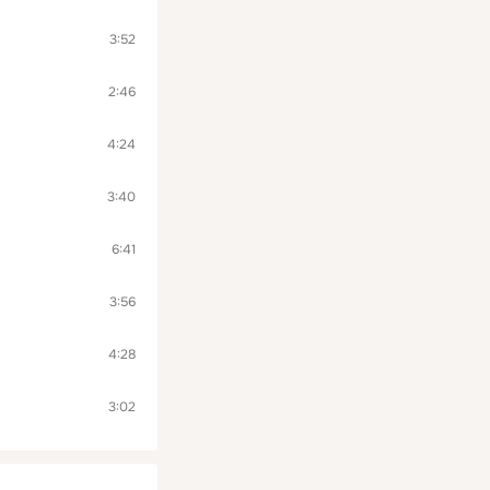
3:52
2:46
4:24
3:40
6:41
3:56
4:28
3:02