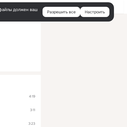
Помощь
Войти
й
e-файлы должен ваш
Разрешить все
Настроить
Правая
колонка
4:19
3:11
3:23