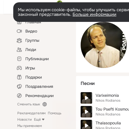
Мы используем cookie-файлы, чтобы улучшить сервис
законный представитель.
Больше информации
Левая
Главная
колонка
Видео
Группы
Люди
Публикации
Игры
Подарки
Песни
Поздравления
Varixeimonia
Рекомендации
Nikos Rodianos
Сменить язык
Tou Psefti Kosmo
Рекламодателям
Помощь
Nikos Rodianos
Новости
Ещё
Thalasopoulia
Мы применяем
Nikos Rodianos