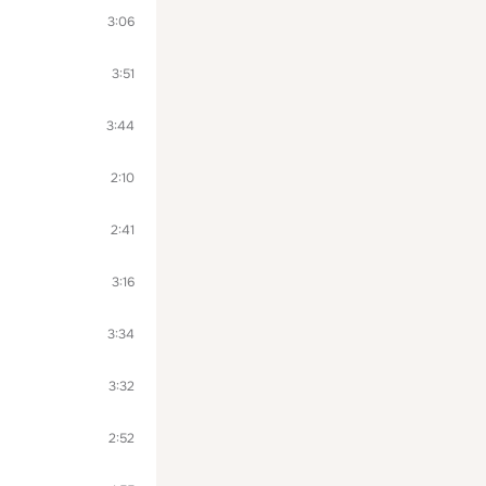
3:06
3:51
3:44
2:10
2:41
3:16
3:34
3:32
2:52