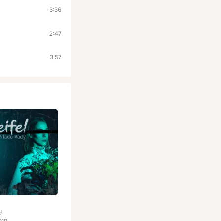
3:36
2:47
3:57
y