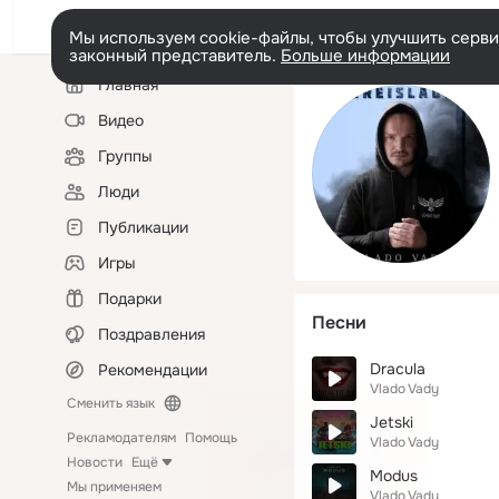
Мы используем cookie-файлы, чтобы улучшить сервис
законный представитель.
Больше информации
Левая
Главная
колонка
Видео
Группы
Люди
Публикации
Игры
Подарки
Песни
Поздравления
Dracula
Рекомендации
Vlado Vady
Сменить язык
Jetski
Рекламодателям
Помощь
Vlado Vady
Новости
Ещё
Modus
Мы применяем
Vlado Vady