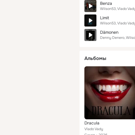
Benza
Wilson53
Vlado Vad
Limit
Wilson53
Vlado Vad
Dämonen
Denny Denero
Wils
Альбомы
Dracula
Vlado Vady