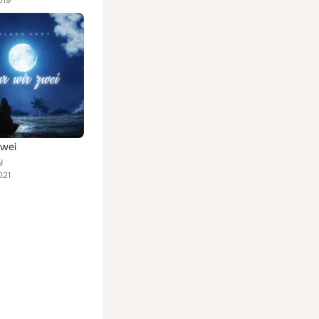
019
zwei
y
021