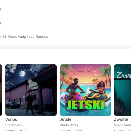
y
y
on53
Vlado Vady
feat.
Raqnos
Venus
Jetski
Zweifel
Vlado Vady
Vlado Vady
Vlado Vad