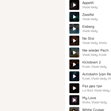
Appetit
Vlado Vady
Zweifel
Vlado Vady
Eisberg
Vlado Vady
Ne Stoi
Vlado Vady
Xrista
Nie wieder Pech
Vlado Vady
Kulak
Kickdown 2
Kulak
Vlado Vady
Autobahn (vpn Re
Kulak
Vlado Vady
Vi
Раз два три
Lui Bad
Vlado Vady
My Love
Xrista
Vlado Vady
White Cruiser