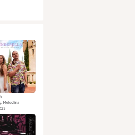
a
y, Meloolina
023