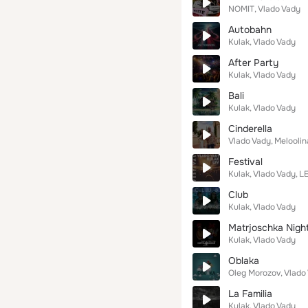
NOMIT
Vlado Vady
Autobahn
Kulak
Vlado Vady
After Party
Kulak
Vlado Vady
Bali
Kulak
Vlado Vady
Cinderella
Vlado Vady
Meloolin
Festival
Kulak
Vlado Vady
L
Club
Kulak
Vlado Vady
Matrjoschka Nigh
Kulak
Vlado Vady
Oblaka
Oleg Morozov
Vlado
La Familia
Kulak
Vlado Vady