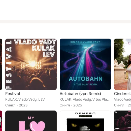
Festival
Autobahn (vpn Remix)
Cinderell
KULAK, Vlado Vady, LEV
KULAK, Vlado Vady, Vitus Play Musik
Vlado Vad
Сингл
2023
Сингл
2025
Сингл
2