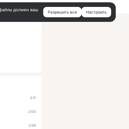
Помощь
Войти
й
e-файлы должен ваш
Разрешить все
Настроить
Правая
колонка
3:17
2:00
2:59