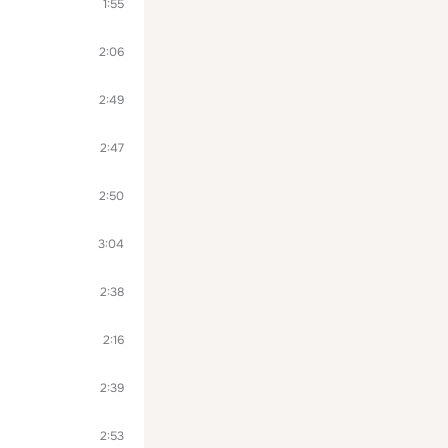
1:55
2:06
2:49
2:47
2:50
3:04
2:38
2:16
2:39
2:53