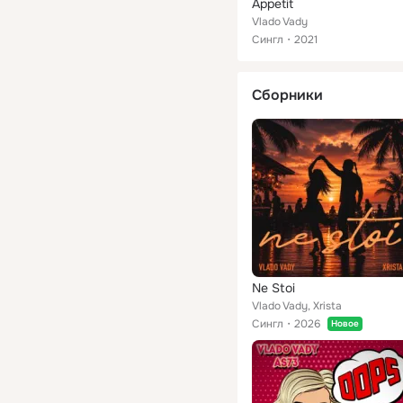
Appetit
Vlado Vady
Сингл
2021
Сборники
Ne Stoi
Vlado Vady, Xrista
Сингл
2026
Новое