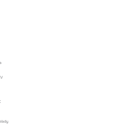
a
EV
t
 Vady