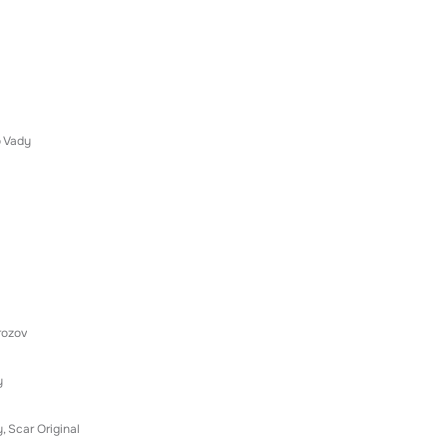
 Vady
rozov
y
y
Scar Original