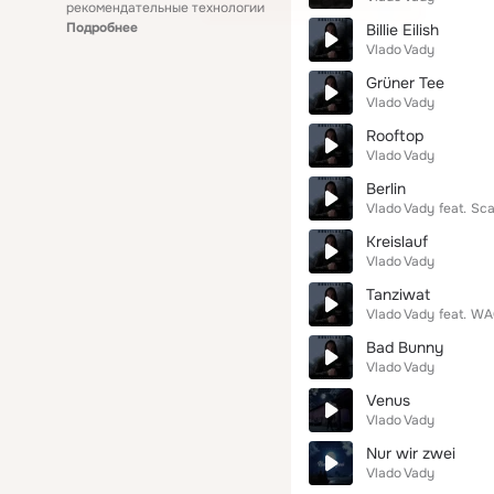
рекомендательные технологии
Подробнее
Billie Eilish
Vlado Vady
Grüner Tee
Vlado Vady
Rooftop
Vlado Vady
Berlin
Vlado Vady
feat.
Sca
Kreislauf
Vlado Vady
Tanziwat
Vlado Vady
feat.
WA
Bad Bunny
Vlado Vady
Venus
Vlado Vady
Nur wir zwei
Vlado Vady