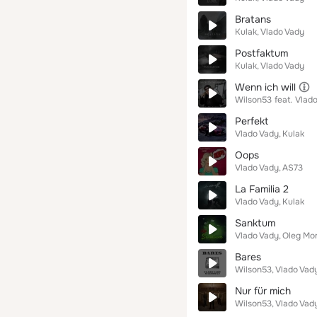
Bratans
Kulak
Vlado Vady
Postfaktum
Kulak
Vlado Vady
Wenn ich will
Wilson53
feat.
Vlado
Perfekt
Vlado Vady
Kulak
Oops
Vlado Vady
AS73
La Familia 2
Vlado Vady
Kulak
Sanktum
Vlado Vady
Oleg Mo
Bares
Wilson53
Vlado Vad
Nur für mich
Wilson53
Vlado Vad