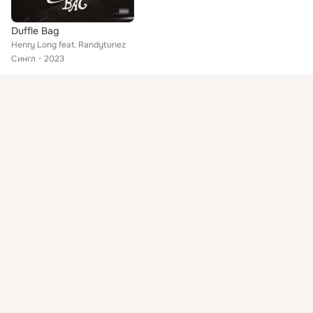
Duffle Bag
Henry Long feat. Randytunez
Сингл
2023