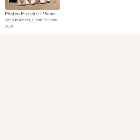
Piraten Muziek Uit Vlaanderen Deel 5
Various Artists, Glenn Thienpondt, Steve Tielens, Rene Troost, Berritta & Yves, Frank Hayse, Adje Palen, Trisha, Andy de Witt, R...
2021