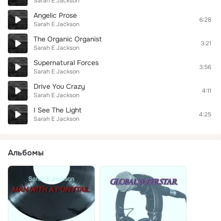
Sarah E Jackson
Angelic Prose
6:28
Sarah E Jackson
The Organic Organist
3:21
Sarah E Jackson
Supernatural Forces
3:56
Sarah E Jackson
Drive You Crazy
4:11
Sarah E Jackson
I See The Light
4:25
Sarah E Jackson
Альбомы