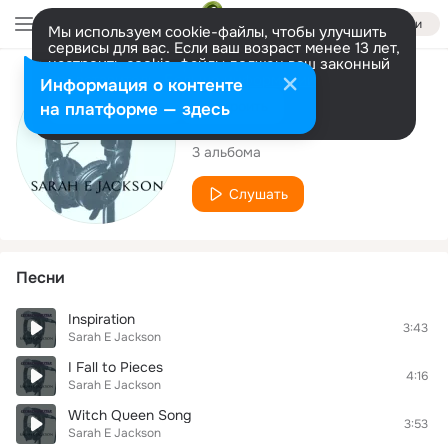
Войти
Мы используем cookie-файлы, чтобы улучшить
сервисы для вас. Если ваш возраст менее 13 лет,
настроить cookie-файлы должен ваш законный
представитель.
Больше информации
Исполнитель
Информация о контенте
Разрешить все
Настроить
на платформе — здесь
Sarah E Jackson
3 альбома
Слушать
Песни
Inspiration
3:43
Sarah E Jackson
I Fall to Pieces
4:16
Sarah E Jackson
Witch Queen Song
3:53
Sarah E Jackson