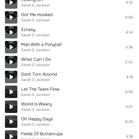
4:10
Sarah E Jackson
Got Me Hooked
4:56
Sarah E Jackson
Ectasy
4:14
Sarah E Jackson
Man With a Ponytail
3:36
Sarah E Jackson
What Can I Do
2:42
Sarah E Jackson
Dont Turn Around
4:18
Sarah E Jackson
Let The Tears Flow
4:55
Sarah E Jackson
World Is Weary
3:47
Sarah E Jackson
Oh Happy Days
6:26
Sarah E Jackson
Fields Of Buttercups
4:18