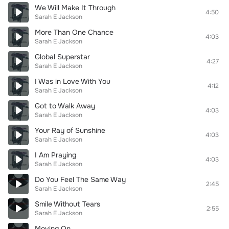
We Will Make It Through
4:50
Sarah E Jackson
More Than One Chance
4:03
Sarah E Jackson
Global Superstar
4:27
Sarah E Jackson
I Was in Love With You
4:12
Sarah E Jackson
Got to Walk Away
4:03
Sarah E Jackson
Your Ray of Sunshine
4:03
Sarah E Jackson
I Am Praying
4:03
Sarah E Jackson
Do You Feel The Same Way
2:45
Sarah E Jackson
Smile Without Tears
2:55
Sarah E Jackson
Moving On