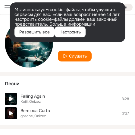
Войти
Мы используем cookie-файлы, чтобы улучшить
сервисы для вас. Если ваш возраст менее 13 лет,
настроить cookie-файлы должен ваш законный
представитель.
Больше информации
Исполнитель
Разрешить все
Настроить
Onizez
Слушать
Песни
Falling Again
3:28
Kojii
Onizez
Bermuda Curta
3:27
gosche
Onizez