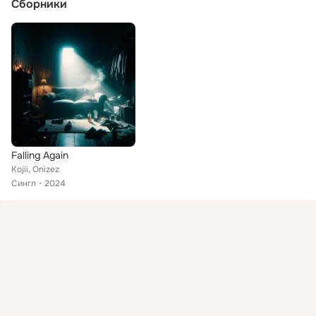
Сборники
Falling Again
Kojii, Onizez
Сингл
2024