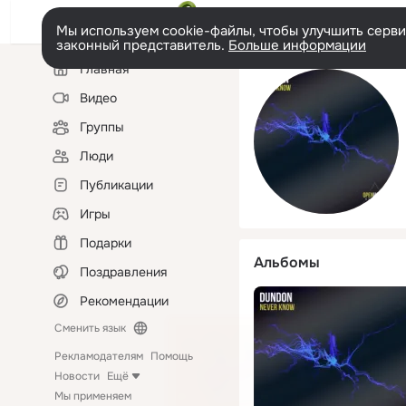
Мы используем cookie-файлы, чтобы улучшить сервис
законный представитель.
Больше информации
Левая
Главная
колонка
Видео
Группы
Люди
Публикации
Игры
Подарки
Альбомы
Поздравления
Рекомендации
Сменить язык
Рекламодателям
Помощь
Новости
Ещё
Мы применяем