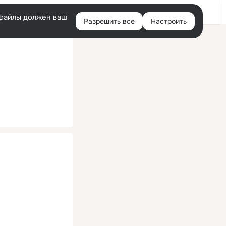
Помощь
Войти
й
e-файлы должен ваш
Разрешить все
Настроить
Правая
колонка