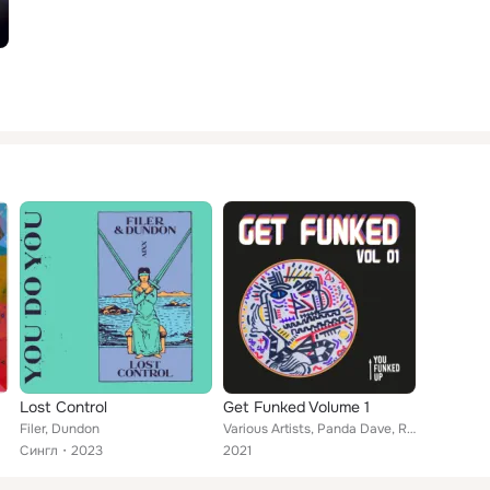
Lost Control
Get Funked Volume 1
Filer, Dundon
Various Artists, Panda Dave, Ragie Ban, Anthony Pears, LaFred, Dundon, Tom Neaven, N.I.M, Filer, Luke Drash
Сингл
2023
2021