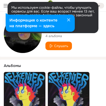
Войти
Мы используем cookie-файлы, чтобы улучшить
сервисы для вас. Если ваш возраст менее 13 лет,
настроить cookie-файлы должен ваш законный
представитель.
Больше информации
Исполнитель
Информация о контенте
Разрешить все
Настроить
на платформе — здесь
Sarp Suz
4 альбома
Слушать
Альбомы