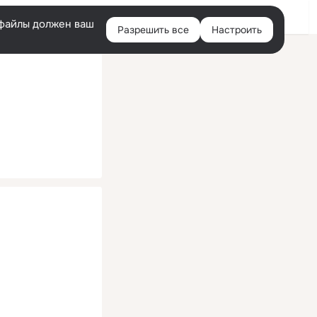
Помощь
Войти
й
e-файлы должен ваш
Разрешить все
Настроить
Правая
колонка