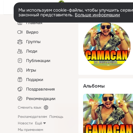
Мы используем cookie-файлы, чтобы улучшить сервис
законный представитель.
Больше информации
Левая
Главная
колонка
Видео
Группы
Люди
Публикации
Игры
Подарки
Альбомы
Поздравления
Рекомендации
Сменить язык
Рекламодателям
Помощь
Новости
Ещё
Мы применяем