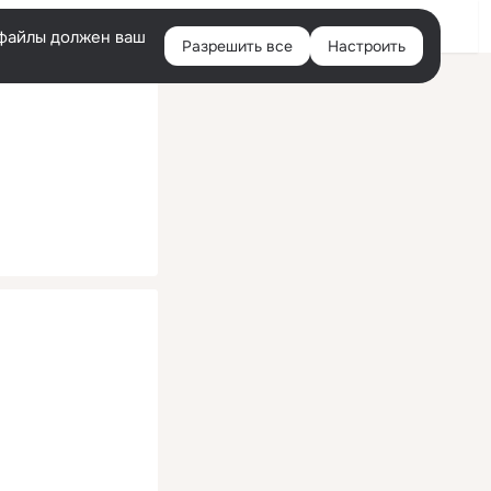
Помощь
Войти
й
e-файлы должен ваш
Разрешить все
Настроить
Правая
колонка