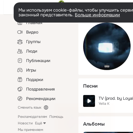
Мы используем cookie-файлы, чтобы улучшить сервис
законный представитель.
Больше информации
Левая
Главная
колонка
Видео
Группы
Люди
Публикации
Игры
Подарки
Песни
Поздравления
TV (prod. by Loyal
Рекомендации
Yella K
Сменить язык
Рекламодателям
Помощь
Новости
Ещё
Альбомы
Мы применяем