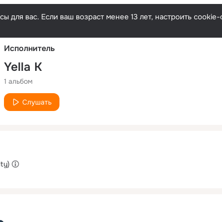
Русски
ы для вас. Если ваш возраст менее 13 лет, настроить cooki
Исполнитель
Yella K
1 альбом
Слушать
ty)