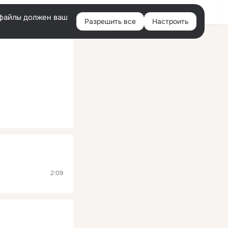
Помощь
Войти
й
e-файлы должен ваш
Разрешить все
Настроить
Правая
колонка
2:09