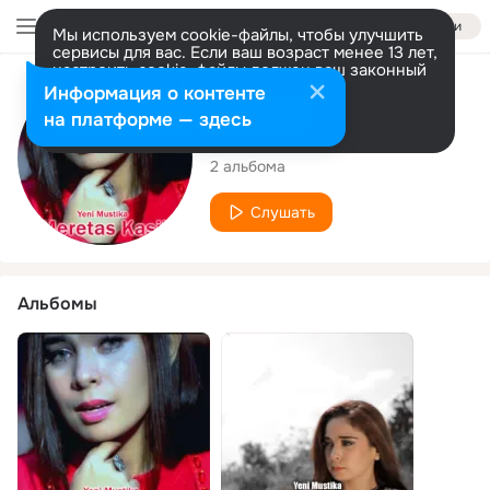
Войти
Мы используем cookie-файлы, чтобы улучшить
сервисы для вас. Если ваш возраст менее 13 лет,
настроить cookie-файлы должен ваш законный
представитель.
Больше информации
Исполнитель
Информация о контенте
Разрешить все
Настроить
на платформе — здесь
Yeni Mustika
2 альбома
Слушать
Альбомы