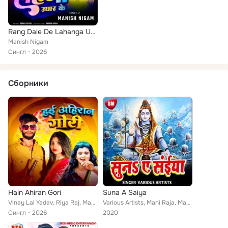
Rang Dale De Lahanga Ughar Ke
Manish Nigam
Сингл
2026
Сборники
Hain Ahiran Gori
Suna A Saiya
Vinay Lal Yadav, Riya Raj, Manish Nigam
Various Artists, Mani Raja, Manish Sahani, Manish Sharma, Manish Nigam, Manish Ojha, Manish Magahiya, Antra Singh Priyanka, Sang...
Сингл
2026
2020