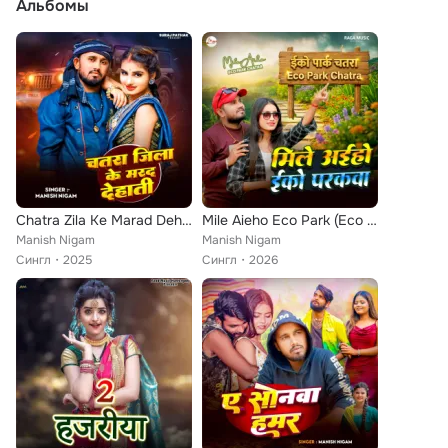
Альбомы
Chatra Zila Ke Marad Dehati
Mile Aieho Eco Park (Eco Park Chatra)
Manish Nigam
Manish Nigam
Сингл
2025
Сингл
2026