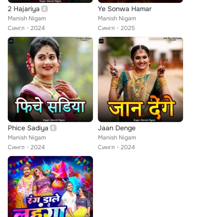
2 Hajariya
Ye Sonwa Hamar
Manish Nigam
Manish Nigam
Сингл
2024
Сингл
2025
Phice Sadiya
Jaan Denge
Manish Nigam
Manish Nigam
Сингл
2024
Сингл
2024