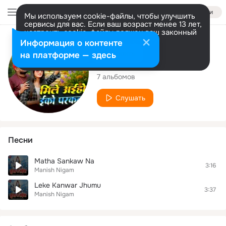
Войти
Мы используем cookie-файлы, чтобы улучшить
сервисы для вас. Если ваш возраст менее 13 лет,
настроить cookie-файлы должен ваш законный
представитель.
Больше информации
Исполнитель
Информация о контенте
Разрешить все
Настроить
на платформе — здесь
Manish Nigam
7 альбомов
Слушать
Песни
Matha Sankaw Na
3:16
Manish Nigam
Leke Kanwar Jhumu
3:37
Manish Nigam