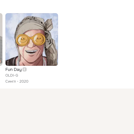
Fun Day
OLDI-G
Сингл
2020