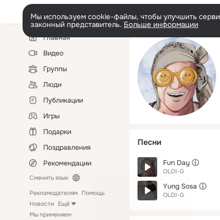
Мы используем cookie-файлы, чтобы улучшить сервис
законный представитель.
Больше информации
Левая
Главная
колонка
Видео
Группы
Люди
Публикации
Игры
Подарки
Песни
Поздравления
Fun Day
Рекомендации
OLDI-G
Сменить язык
Yung Sosa
Рекламодателям
Помощь
OLDI-G
Новости
Ещё
Мы применяем