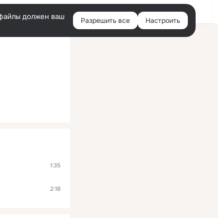
Помощь
Войти
й
e-файлы должен ваш
Разрешить все
Настроить
Правая
колонка
1:35
2:18