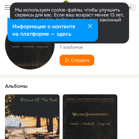
Войти
Мы используем cookie-файлы, чтобы улучшить
сервисы для вас. Если ваш возраст менее 13 лет,
настроить cookie-файлы должен ваш законный
представитель.
Больше информации
Исполнитель
Информация о контенте
Разрешить все
Настроить
на платформе — здесь
Daniel Thompson
7 альбомов
Слушать
Альбомы