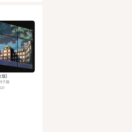
女版)
 柯子颜
021