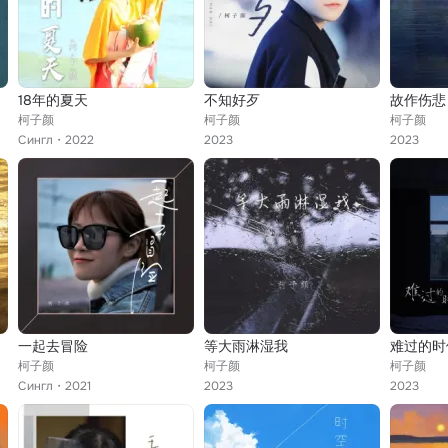
18年的夏天
不知好歹
故作伤悲
柯子颜
柯子颜
柯子颜
Сингл
2022
2023
2023
一起去冒险
等大雨淋湿我
难过的时
柯子颜
柯子颜
柯子颜
Сингл
2021
2023
2023