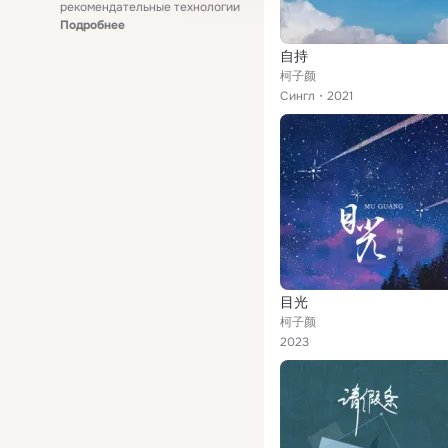
рекомендательные технологии
Подробнее
自持
柯子颜
Сингл
2021
目光
柯子颜
2023