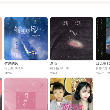
错过的风
渐渐
回忆圈 (
柯子颜, 周浩晨
柯子颜, 徐一零
音格概念,
2024
2024
Сингл
2