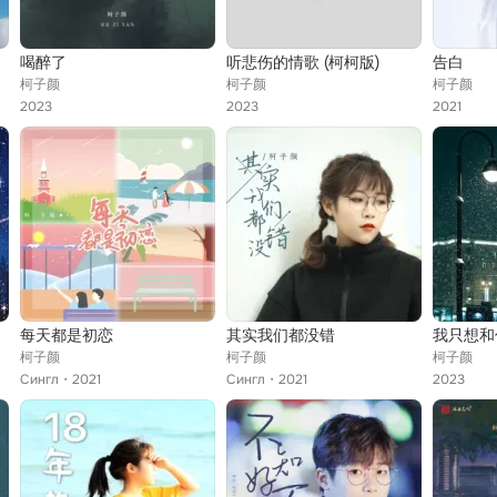
喝醉了
听悲伤的情歌 (柯柯版)
告白
柯子颜
柯子颜
柯子颜
2023
2023
2021
每天都是初恋
其实我们都没错
我只想和
柯子颜
柯子颜
柯子颜
Сингл
2021
Сингл
2021
2023