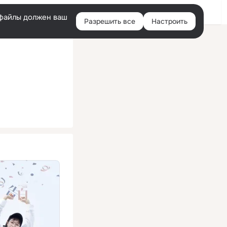
Помощь
Войти
й
e-файлы должен ваш
Разрешить все
Настроить
Правая
колонка