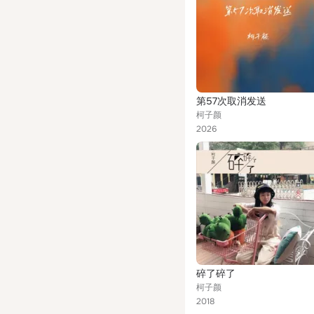
第57次取消发送
柯子颜
2026
碎了碎了
柯子颜
2018