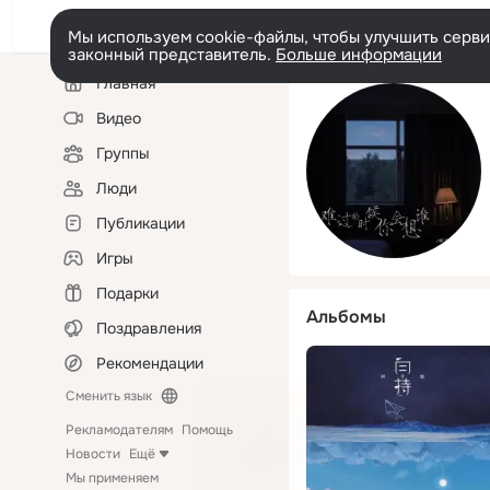
Мы используем cookie-файлы, чтобы улучшить сервис
законный представитель.
Больше информации
Левая
Главная
колонка
Видео
Группы
Люди
Публикации
Игры
Подарки
Альбомы
Поздравления
Рекомендации
Сменить язык
Рекламодателям
Помощь
Новости
Ещё
Мы применяем