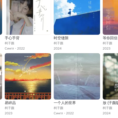
手心手背
时空缝隙
等你回信
柯子颜
柯子颜
柯子颜
Сингл
2022
2024
2023
易碎品
一个人的世界
放 (子颜
柯子颜
柯子颜
柯子颜
2023
Сингл
2022
2024