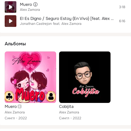
Muero
3:18
Alex Zamora
El Es Digno / Seguro Estoy (En Vivo) [feat. Alex Zamora]
6:16
Jonathan Castrejon
feat.
Alex Zamora
Альбомы
Muero
Cobijita
Alex Zamora
Alex Zamora
Сингл
2022
Сингл
2022