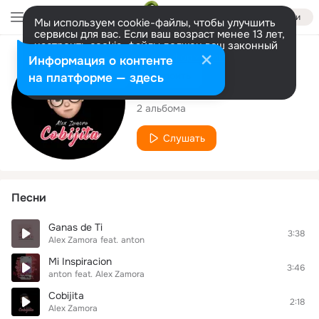
Войти
Мы используем cookie-файлы, чтобы улучшить
сервисы для вас. Если ваш возраст менее 13 лет,
настроить cookie-файлы должен ваш законный
представитель.
Больше информации
Исполнитель
Информация о контенте
Разрешить все
Настроить
на платформе — здесь
Alex Zamora
2 альбома
Слушать
Песни
Ganas de Ti
3:38
Alex Zamora
feat.
anton
Mi Inspiracion
3:46
anton
feat.
Alex Zamora
Cobijita
2:18
Alex Zamora