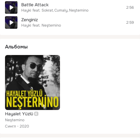
Battle Attack
2:56
Hayki
feat.
Sokrat
Cumaly
Neşternino
Zenginiz
2:59
Hayki
feat.
Neşternino
Альбомы
Hayalet Yüzlü
Neşternino
Сингл
2020