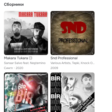
Сборники
Makara Tukara
Snd Professional
Sansar Salvo feat. Neşternino
Various Artists, Tepki, Knock Out, Cumali Efrah, Özgür B, Kaplan, İtaat, Big O, Casus, Heja, Transpose, Cabbar, Buğra Milat, Mel...
Сингл
2020
2009