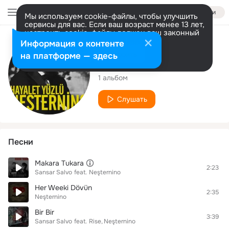
Войти
Мы используем cookie-файлы, чтобы улучшить
сервисы для вас. Если ваш возраст менее 13 лет,
настроить cookie-файлы должен ваш законный
представитель.
Больше информации
Исполнитель
Информация о контенте
Разрешить все
Настроить
на платформе — здесь
Neşternino
1 альбом
Слушать
Песни
Makara Tukara
2:23
Sansar Salvo
feat.
Neşternino
Her Weeki Dövün
2:35
Neşternino
Bir Bir
3:39
Sansar Salvo
feat.
Rise
Neşternino